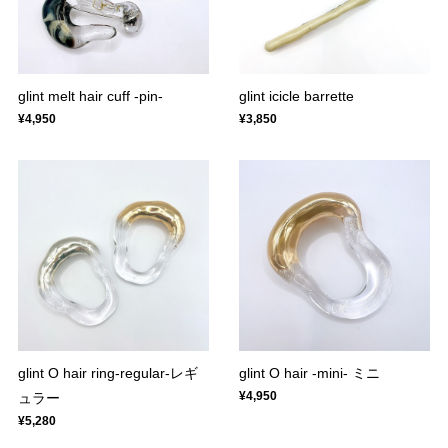
glint melt hair cuff -pin-
glint icicle barrette
¥4,950
¥3,850
glint O hair ring-regular-レギ
glint O hair -mini- ミニ
¥4,950
ュラー
¥5,280