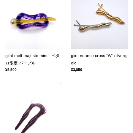
glint melt majeste mini ペタ
glint nuance cross ”W” silver/g
ロ限定 パープル
old
¥5,500
¥3,850