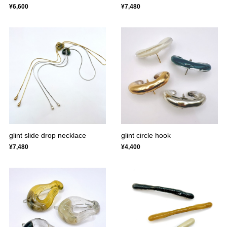
¥6,600
¥7,480
glint slide drop necklace
glint circle hook
¥7,480
¥4,400