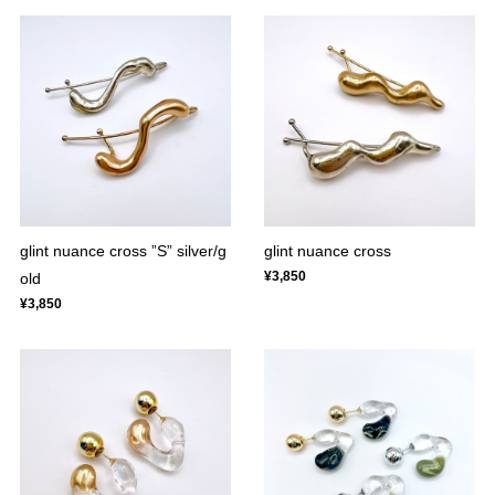
glint nuance cross ”S” silver/g
glint nuance cross
¥3,850
old
¥3,850