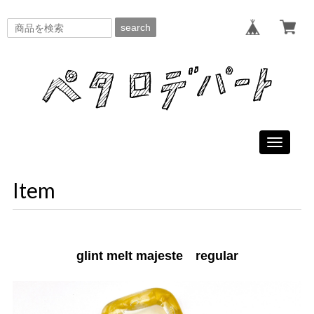
search
Toggle
navigati
Item
glint melt majeste regular