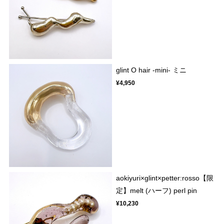
glint O hair -mini- ミニ
¥4,950
aokiyuri×glint×petter:rosso【限
定】melt (ハーフ) perl pin
¥10,230