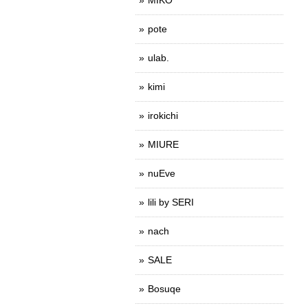
pote
ulab.
kimi
irokichi
MIURE
nuEve
lili by SERI
nach
SALE
Bosuqe