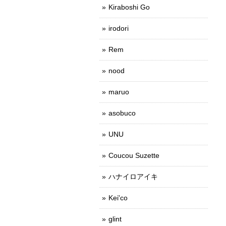
Kiraboshi Go
irodori
Rem
nood
maruo
asobuco
UNU
Coucou Suzette
ハナイロアイキ
Kei'co
glint