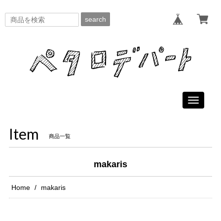
search
Toggle
navigati
Item
商品一覧
makaris
Home
makaris