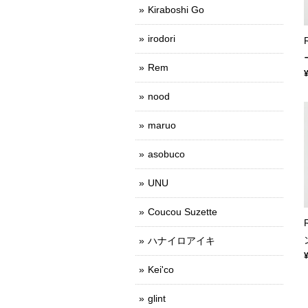
Kiraboshi Go
irodori
Rem
nood
maruo
asobuco
UNU
Coucou Suzette
ハナイロアイキ
Kei'co
glint