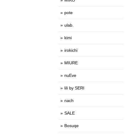
pote
ulab.
kimi
irokichi
MIURE
nuEve
lili by SERI
nach
SALE
Bosuqe