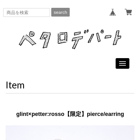
search
Toggle
navigati
Item
glint×petter:rosso【限定】pierce/earring