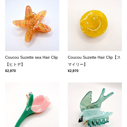
Coucou Suzette sea Hair Clip
Coucou Suzette Hair Clip【ス
【ヒトデ】
マイリー】
¥2,970
¥2,970