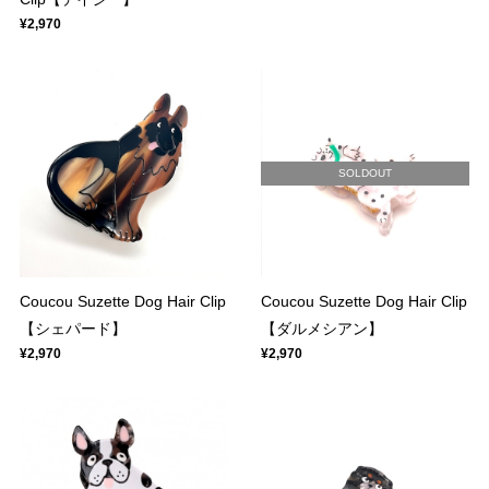
¥2,970
SOLDOUT
Coucou Suzette Dog Hair Clip
Coucou Suzette Dog Hair Clip
【シェパード】
【ダルメシアン】
¥2,970
¥2,970