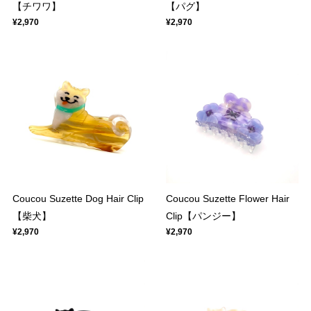
【チワワ】
【パグ】
¥2,970
¥2,970
Coucou Suzette Dog Hair Clip
Coucou Suzette Flower Hair
【柴犬】
Clip【パンジー】
¥2,970
¥2,970