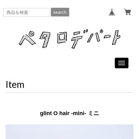
search
Toggle
navigati
Item
glint O hair -mini- ミニ