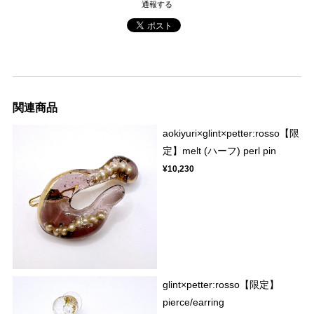
通報する
関連商品
aokiyuri×glint×petter:rosso【限
定】melt (ハーフ) perl pin
¥10,230
glint×petter:rosso【限定】
pierce/earring