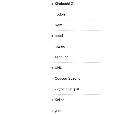
Kiraboshi Go
irodori
Rem
nood
maruo
asobuco
UNU
Coucou Suzette
ハナイロアイキ
Kei'co
glint