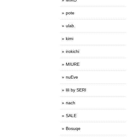
pote
ulab.
kimi
irokichi
MIURE
nuEve
lili by SERI
nach
SALE
Bosuqe