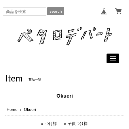
search
Toggle
navigati
Item
商品一覧
Okueri
Home
Okueri
つけ襟
子供つけ襟