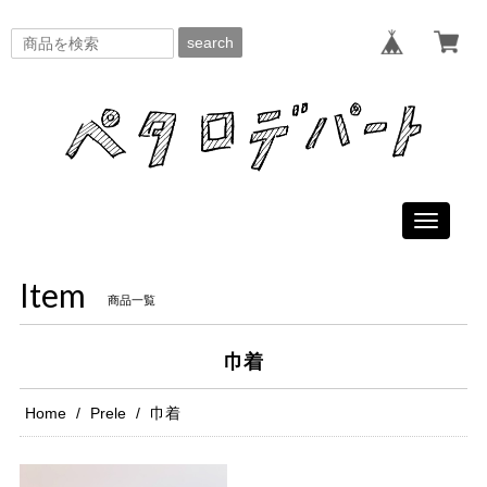
search
Toggle
navigati
Item
商品一覧
巾着
Home
Prele
巾着