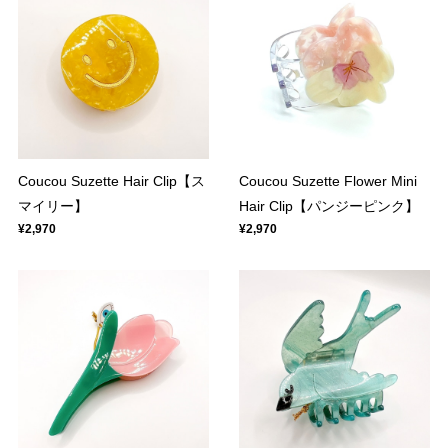
Coucou Suzette Hair Clip【ス
Coucou Suzette Flower Mini
マイリー】
Hair Clip【パンジーピンク】
¥2,970
¥2,970