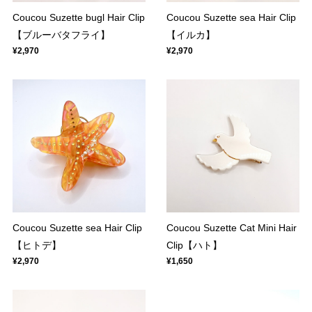
Coucou Suzette bugl Hair Clip
Coucou Suzette sea Hair Clip
【ブルーバタフライ】
【イルカ】
¥2,970
¥2,970
Coucou Suzette sea Hair Clip
Coucou Suzette Cat Mini Hair
【ヒトデ】
Clip【ハト】
¥2,970
¥1,650