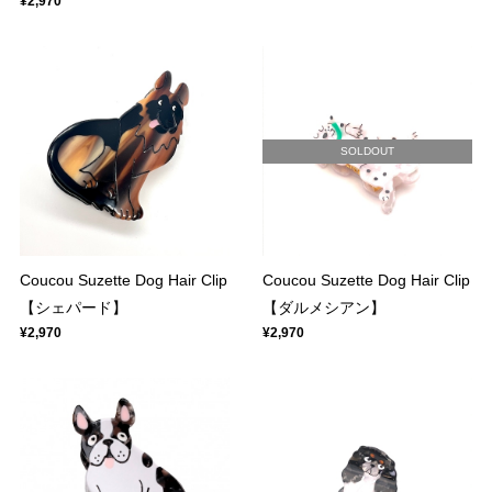
¥2,970
SOLDOUT
Coucou Suzette Dog Hair Clip
Coucou Suzette Dog Hair Clip
【シェパード】
【ダルメシアン】
¥2,970
¥2,970