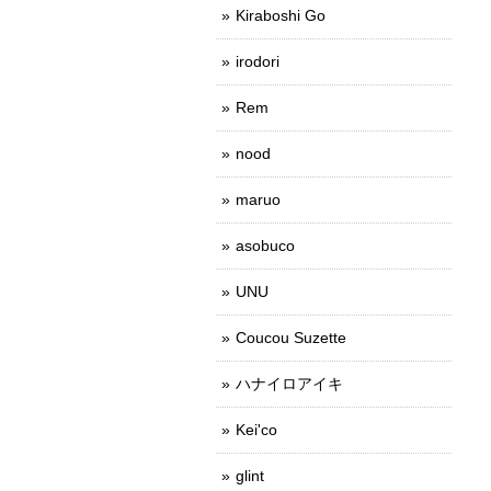
Kiraboshi Go
irodori
Rem
nood
maruo
asobuco
UNU
Coucou Suzette
ハナイロアイキ
Kei'co
glint