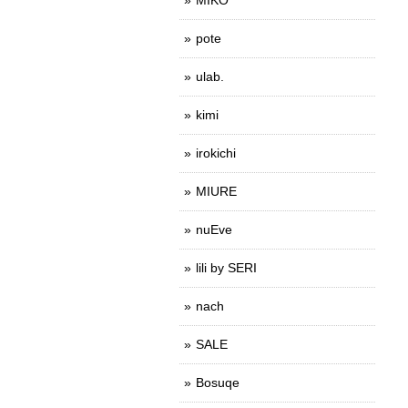
pote
ulab.
kimi
irokichi
MIURE
nuEve
lili by SERI
nach
SALE
Bosuqe