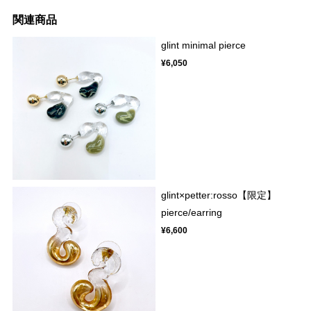
関連商品
glint minimal pierce
¥6,050
glint×petter:rosso【限定】
pierce/earring
¥6,600