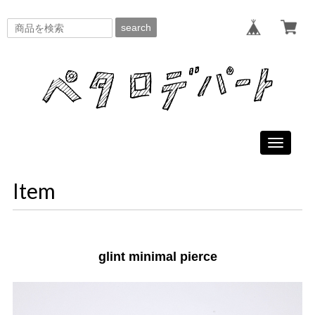
search
Toggle
navigati
Item
glint minimal pierce