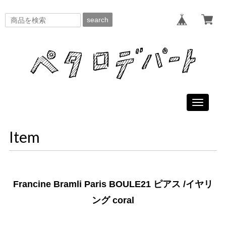
search
Toggle
navigati
Item
Francine Bramli Paris BOULE21 ピアス /イヤリ
ング coral