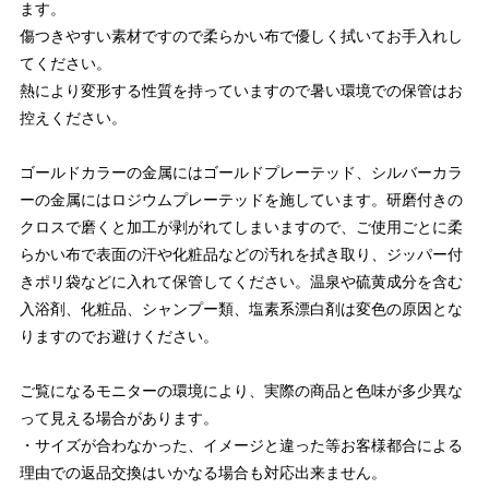
ます。
傷つきやすい素材ですので柔らかい布で優しく拭いてお手入れし
てください。
熱により変形する性質を持っていますので暑い環境での保管はお
控えください。
ゴールドカラーの金属にはゴールドプレーテッド、シルバーカラ
ーの金属にはロジウムプレーテッドを施しています。研磨付きの
クロスで磨くと加工が剥がれてしまいますので、ご使用ごとに柔
らかい布で表面の汗や化粧品などの汚れを拭き取り、ジッパー付
きポリ袋などに入れて保管してください。温泉や硫黄成分を含む
入浴剤、化粧品、シャンプー類、塩素系漂白剤は変色の原因とな
りますのでお避けください。
ご覧になるモニターの環境により、実際の商品と色味が多少異な
って見える場合があります。
・サイズが合わなかった、イメージと違った等お客様都合による
理由での返品交換はいかなる場合も対応出来ません。