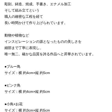
彫刻、鋳造、焼成、手書き、エナメル加工
そして組み立てという
職人の緻密な工程を経て
長い時間かけて作り上げられています。
動物や植物など
インスピレーションの源となったものの美しさを
細部まで丁寧に表現し、
唯一無二、確かな品質を誇る作品へと昇華されています。
●ブルー鳥
サイズ：横 約4cm×縦 約5cm
●ピンク鳥
サイズ：横 約4cm×縦 約5cm
●小鳥×お花
サイズ：横 約3cm×縦 約5cm