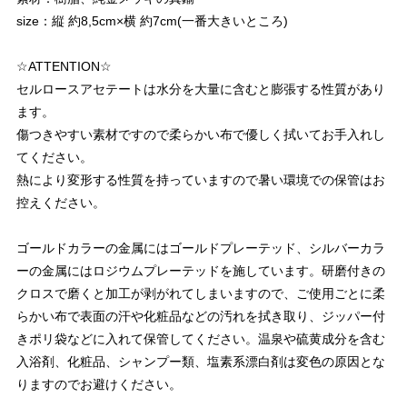
size：縦 約8,5cm×横 約7cm(一番大きいところ)
☆ATTENTION☆
セルロースアセテートは水分を大量に含むと膨張する性質があり
ます。
傷つきやすい素材ですので柔らかい布で優しく拭いてお手入れし
てください。
熱により変形する性質を持っていますので暑い環境での保管はお
控えください。
ゴールドカラーの金属にはゴールドプレーテッド、シルバーカラ
ーの金属にはロジウムプレーテッドを施しています。研磨付きの
クロスで磨くと加工が剥がれてしまいますので、ご使用ごとに柔
らかい布で表面の汗や化粧品などの汚れを拭き取り、ジッパー付
きポリ袋などに入れて保管してください。温泉や硫黄成分を含む
入浴剤、化粧品、シャンプー類、塩素系漂白剤は変色の原因とな
りますのでお避けください。