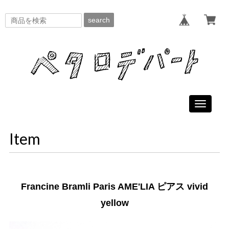
search
Toggle
navigati
Item
Francine Bramli Paris AME'LIA ピアス vivid
yellow