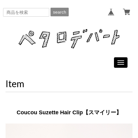
search
Toggle
navigati
Item
Coucou Suzette Hair Clip【スマイリー】