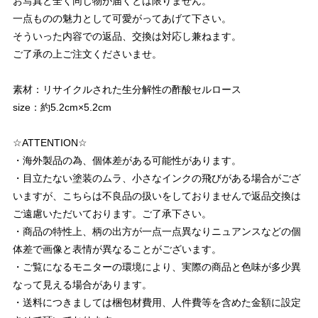
お写真と全く同じ物が届くとは限りません。
一点ものの魅力として可愛がってあげて下さい。
そういった内容での返品、交換は対応し兼ねます。
ご了承の上ご注文くださいませ。
素材：リサイクルされた生分解性の酢酸セルロース
size：約5.2cm×5.2cm
☆ATTENTION☆
・海外製品の為、個体差がある可能性があります。
・目立たない塗装のムラ、小さなインクの飛びがある場合がござ
いますが、こちらは不良品の扱いをしておりませんで返品交換は
ご遠慮いただいております。ご了承下さい。
・商品の特性上、柄の出方が一点一点異なりニュアンスなどの個
体差で画像と表情が異なることがございます。
・ご覧になるモニターの環境により、実際の商品と色味が多少異
なって見える場合があります。
・送料につきましては梱包材費用、人件費等を含めた金額に設定