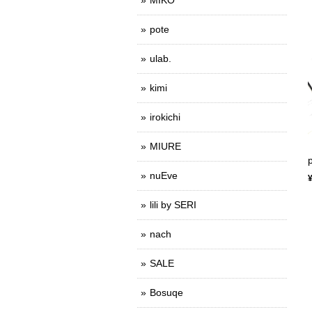
pote
ulab.
kimi
irokichi
MIURE
nuEve
lili by SERI
nach
SALE
Bosuqe