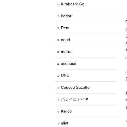
Kiraboshi Go
irodori
Rem
nood
maruo
asobuco
UNU
Coucou Suzette
ハナイロアイキ
Kei'co
glint