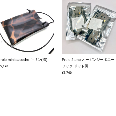
prele mini sacoche キリン(濃)
Prele 2tone オーガンジーポニー
フック ドット風
¥5,170
¥3,740