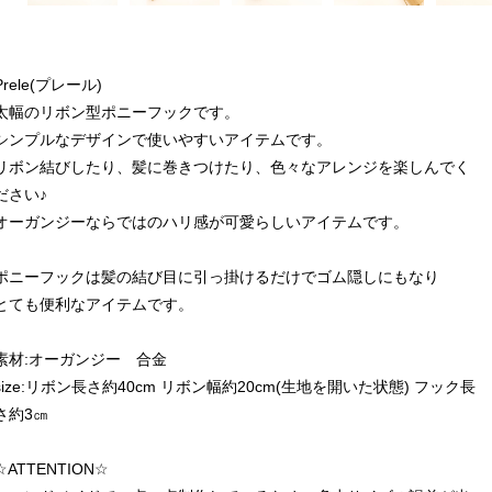
Prele(プレール)
太幅のリボン型ポニーフックです。
シンプルなデザインで使いやすいアイテムです。
リボン結びしたり、髪に巻きつけたり、色々なアレンジを楽しんでく
ださい♪
オーガンジーならではのハリ感が可愛らしいアイテムです。
ポニーフックは髪の結び目に引っ掛けるだけでゴム隠しにもなり
とても便利なアイテムです。
素材:オーガンジー 合金
size:リボン長さ約40cm リボン幅約20cm(生地を開いた状態) フック長
さ約3㎝
☆ATTENTION☆