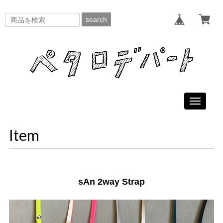
search
Toggle
navigati
Item
sAn 2way Strap