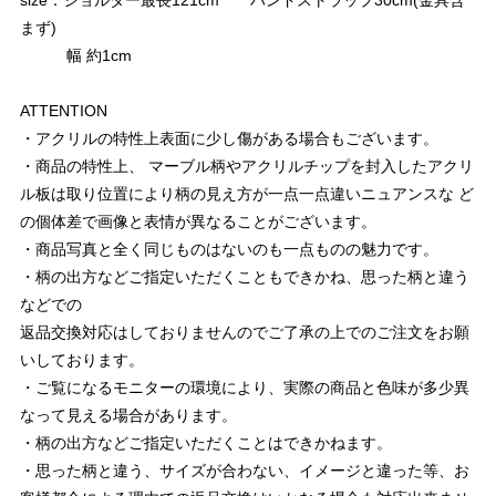
size：ショルダー最長121cm ハンドストラップ30cm(金具含
まず)
幅 約1cm
ATTENTION
・アクリルの特性上表面に少し傷がある場合もございます。
・商品の特性上、 マーブル柄やアクリルチップを封入したアクリ
ル板は取り位置により柄の見え方が一点一点違いニュアンスな ど
の個体差で画像と表情が異なることがございます。
・商品写真と全く同じものはないのも一点ものの魅力です。
・柄の出方などご指定いただくこともできかね、思った柄と違う
などでの
返品交換対応はしておりませんのでご了承の上でのご注文をお願
いしております。
・ご覧になるモニターの環境により、実際の商品と色味が多少異
なって見える場合があります。
・柄の出方などご指定いただくことはできかねます。
・思った柄と違う、サイズが合わない、イメージと違った等、お