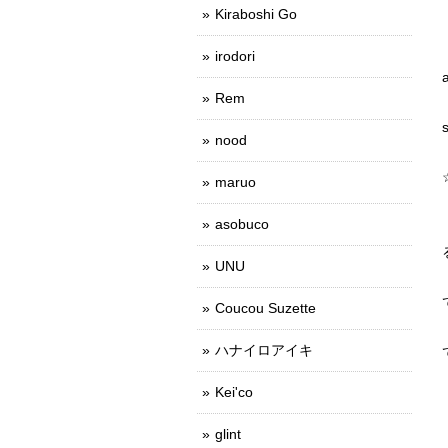
Kiraboshi Go
irodori
Rem
nood
maruo
asobuco
UNU
Coucou Suzette
ハナイロアイキ
Kei'co
glint