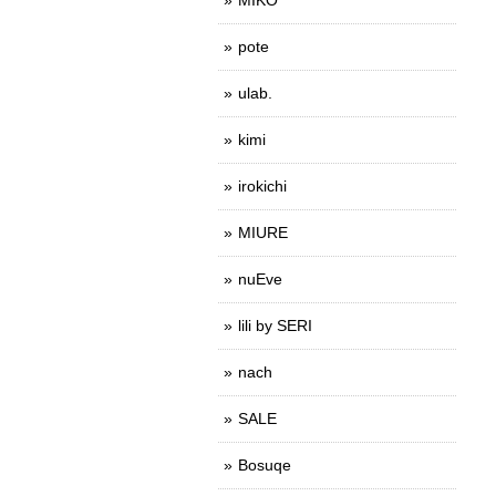
pote
ulab.
kimi
irokichi
MIURE
nuEve
lili by SERI
nach
SALE
Bosuqe