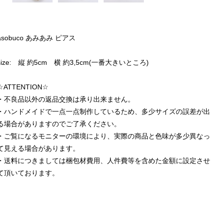
asobuco あみあみ ピアス
size: 縦 約5cm 横 約3,5cm(一番大きいところ)
☆ATTENTION☆
・不良品以外の返品交換は承り出来ません。
・ハンドメイドで一点一点制作しているため、多少サイズの誤差が出
る場合がありますのでご了承ください。
・ご覧になるモニターの環境により、実際の商品と色味が多少異なっ
て見える場合があります。
・送料につきましては梱包材費用、人件費等を含めた金額に設定させ
て頂いております。