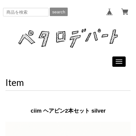
search
Toggle
navigati
Item
ciim ヘアピン2本セット silver