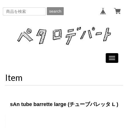
search
Toggle
navigati
Item
sAn tube barrette large (チューブバレッタ L )