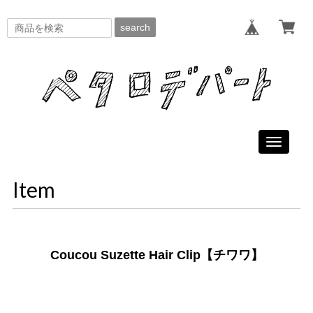
search
Toggle
navigati
Item
Coucou Suzette Hair Clip【チワワ】