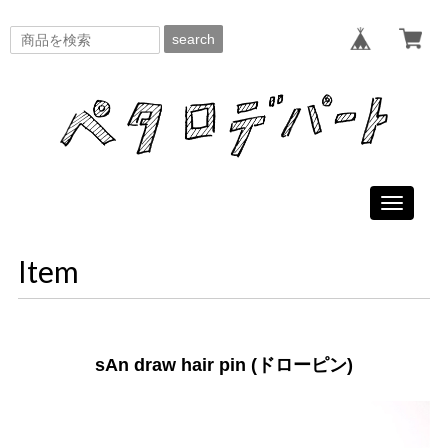
search
Toggle
navigati
Item
sAn draw hair pin (ドローピン)