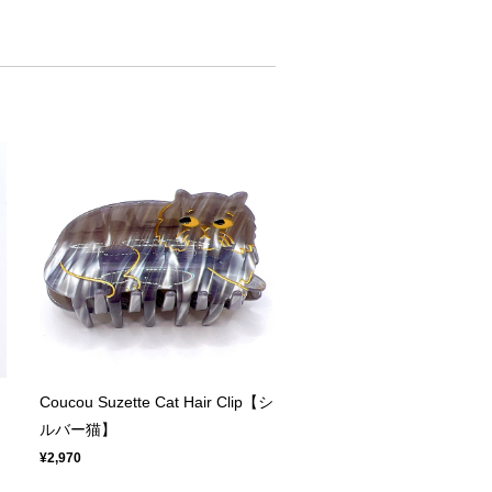
Coucou Suzette Cat Hair Clip【シ
ルバー猫】
¥2,970