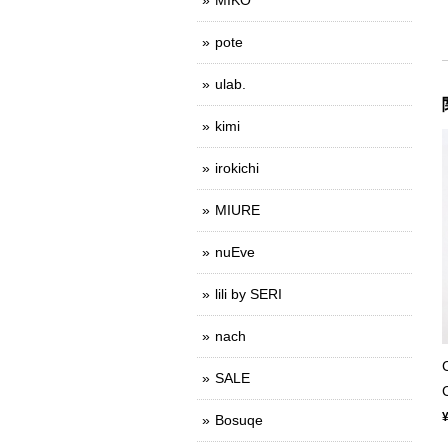
pote
ulab.
kimi
irokichi
MIURE
nuEve
lili by SERI
nach
SALE
Bosuqe