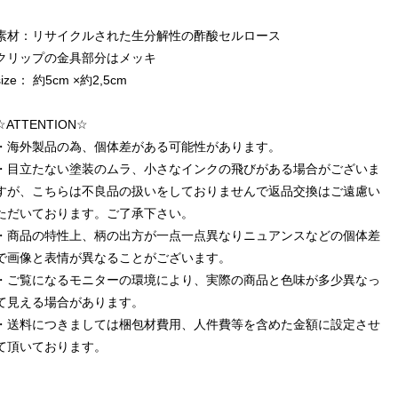
素材：リサイクルされた生分解性の酢酸セルロース
クリップの金具部分はメッキ
size： 約5cm ×約2,5cm
☆ATTENTION☆
・海外製品の為、個体差がある可能性があります。
・目立たない塗装のムラ、小さなインクの飛びがある場合がございま
すが、こちらは不良品の扱いをしておりませんで返品交換はご遠慮い
ただいております。ご了承下さい。
・商品の特性上、柄の出方が一点一点異なりニュアンスなどの個体差
で画像と表情が異なることがございます。
・ご覧になるモニターの環境により、実際の商品と色味が多少異なっ
て見える場合があります。
・送料につきましては梱包材費用、人件費等を含めた金額に設定させ
て頂いております。