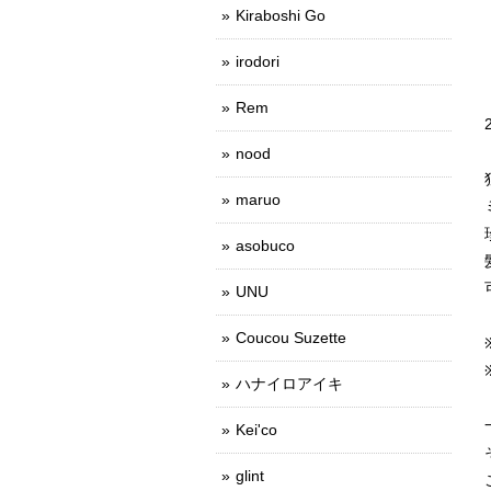
Kiraboshi Go
irodori
Rem
nood
maruo
asobuco
UNU
Coucou Suzette
ハナイロアイキ
Kei'co
glint