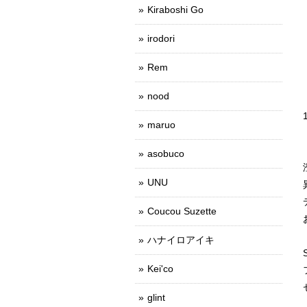
Kiraboshi Go
irodori
Rem
nood
maruo
asobuco
UNU
Coucou Suzette
ハナイロアイキ
Kei'co
glint