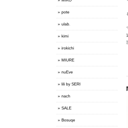
pote
ulab.
kimi
irokichi
MIURE
nuEve
lili by SERI
nach
SALE
Bosuqe