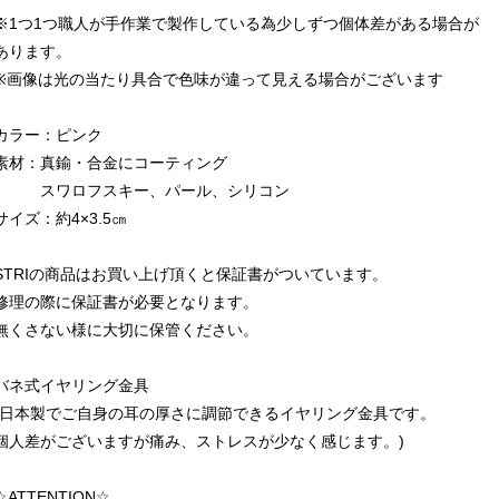
※1つ1つ職人が手作業で製作している為少しずつ個体差がある場合が
あります。
※画像は光の当たり具合で色味が違って見える場合がございます
カラー：ピンク
素材：真鍮・合金にコーティング
スワロフスキー、パール、シリコン
サイズ：約4×3.5㎝
STRIの商品はお買い上げ頂くと保証書がついています。
修理の際に保証書が必要となります。
無くさない様に大切に保管ください。
バネ式イヤリング金具
(日本製でご自身の耳の厚さに調節できるイヤリング金具です。
個人差がございますが痛み、ストレスが少なく感じます。)
☆ATTENTION☆