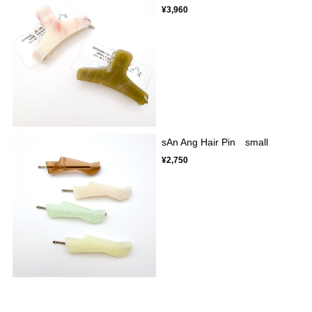
¥3,960
sAn Ang Hair Pin small
¥2,750