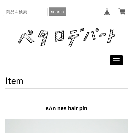
search
Toggle
navigati
Item
sAn nes hair pin