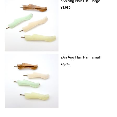
sAn Ang Hair Pin large
¥3,080
sAn Ang Hair Pin small
¥2,750