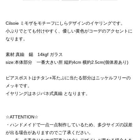
Cilsoie ミモザをモチーフにしらデザインのイヤリングです。
小ぶりでとても付けやすく、優しい黄色がコーデのアクセントに
なります。
素材:真鍮 錫 14kgf ガラス
size:本体部分 一番大きい所 縦約4cm 横約2.5cm(個体差あり)
ピアスポストはチタン+耳たぶに当たる部分はニッケルフリーの
メッキです。
イヤリングはネジバネ式真鍮 となります。
☆ATTENTION☆
・ハンドメイドで一点一点制作しているため、多少サイズの誤差
が出る場合がありますのでご了承ください。