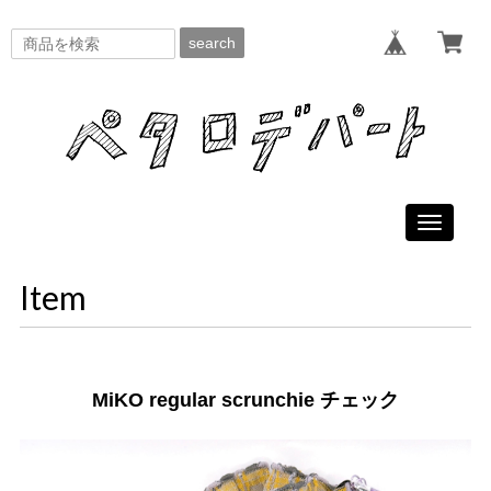
search
Toggle
navigati
Item
MiKO regular scrunchie チェック