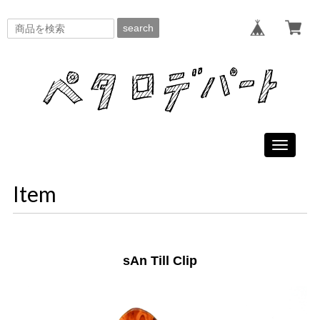
search
Toggle
navigati
Item
sAn Till Clip