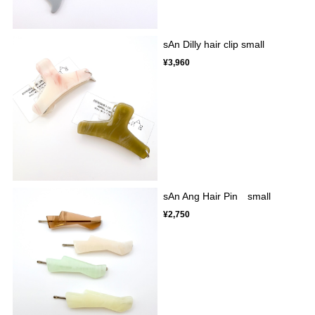
sAn Dilly hair clip small
¥3,960
sAn Ang Hair Pin small
¥2,750